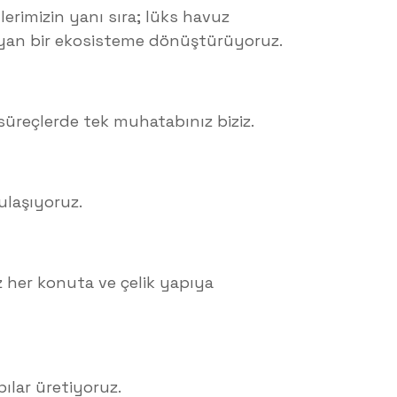
mlerimizin yanı sıra; lüks havuz
şayan bir ekosisteme dönüştürüyoruz.
üreçlerde tek muhatabınız biziz.
ulaşıyoruz.
z her konuta ve çelik yapıya
ılar üretiyoruz.