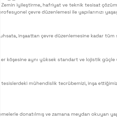
er. Zemin iyileştirme, hafriyat ve teknik tesisat çözü
 profesyonel çevre düzenlemesi ile yapılarınızı ya
hsata, inşaattan çevre düzenlemesine kadar tüm s
her köşesine aynı yüksek standart ve lojistik güçle 
 tesislerdeki mühendislik tecrübemizi, inşa ettiğimi
lzemelerle donatılmış ve zamana meydan okuyan yap