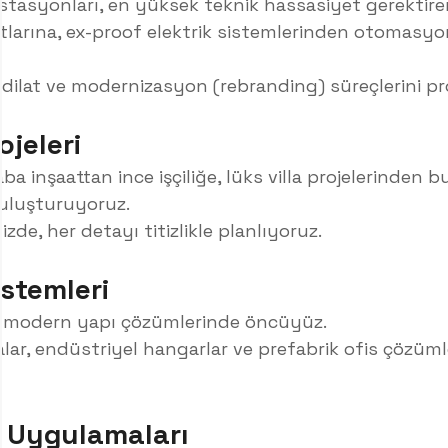
tasyonları, en yüksek teknik hassasiyet gerektiren
atlarına, ex-proof elektrik sistemlerinden otomasy
tadilat ve modernizasyon (rebranding) süreçlerini 
ojeleri
ba inşaattan ince işçiliğe, lüks villa projelerinden
uluşturuyoruz.
izde, her detayı titizlikle planlıyoruz.
istemleri
u modern yapı çözümlerinde öncüyüz.
lar, endüstriyel hangarlar ve prefabrik ofis çözümle
j Uygulamaları