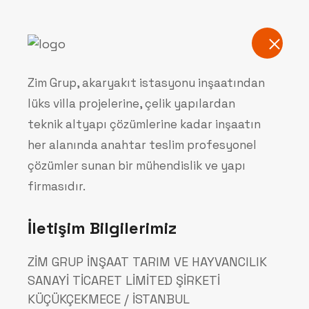
Kurumsal
Zim Grup, akaryakıt istasyonu inşaatından
lüks villa projelerine, çelik yapılardan
Hakkımızda
teknik altyapı çözümlerine kadar inşaatın
her alanında anahtar teslim profesyonel
çözümler sunan bir mühendislik ve yapı
Anasayfa
Hakkımızda
firmasıdır.
İletişim Bilgilerimiz
ZİM GRUP İNŞAAT TARIM VE HAYVANCILIK
SANAYİ TİCARET LİMİTED ŞİRKETİ
Yapının Her Alanı
KÜÇÜKÇEKMECE / İSTANBUL